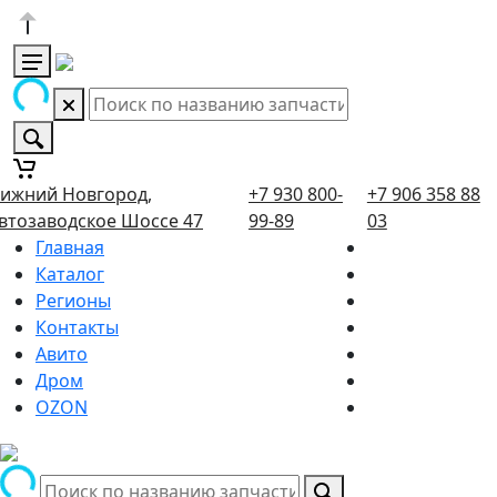
ижний Новгород,
+7 930 800-
+7 906 358 88
втозаводское Шоссе 47
99-89
03
Главная
Каталог
Регионы
Контакты
Авито
Дром
OZON