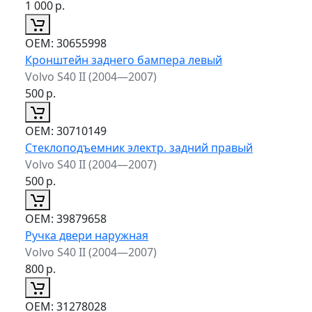
1 000
р.
ОЕМ:
30655998
Кронштейн заднего бампера левый
Volvo S40 II (2004—2007)
500
р.
ОЕМ:
30710149
Стеклоподъемник электр. задний правый
Volvo S40 II (2004—2007)
500
р.
ОЕМ:
39879658
Ручка двери наружная
Volvo S40 II (2004—2007)
800
р.
ОЕМ:
31278028