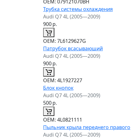
ОЕМ:
079121070BH
Трубка системы охлаждения
Audi Q7 4L (2005—2009)
900
р.
ОЕМ:
7L6129627G
Патрубок всасывающий
Audi Q7 4L (2005—2009)
900
р.
ОЕМ:
4L1927227
Блок кнопок
Audi Q7 4L (2005—2009)
500
р.
ОЕМ:
4L0821111
Пыльник крыла переднего правого
Audi Q7 4L (2005—2009)