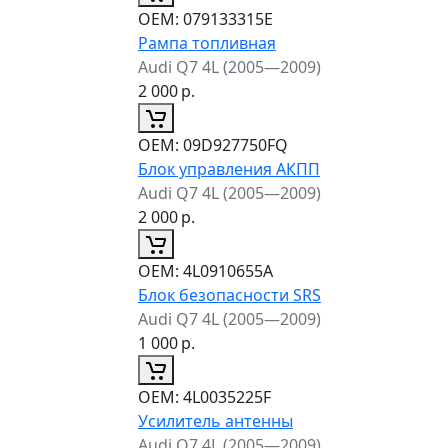
ОЕМ:
079133315E
Рампа топливная
Audi Q7 4L (2005—2009)
2 000
р.
ОЕМ:
09D927750FQ
Блок управления АКПП
Audi Q7 4L (2005—2009)
2 000
р.
ОЕМ:
4L0910655A
Блок безопасности SRS
Audi Q7 4L (2005—2009)
1 000
р.
ОЕМ:
4L0035225F
Усилитель антенны
Audi Q7 4L (2005—2009)