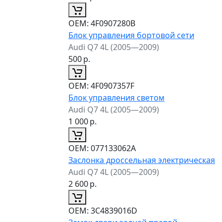
ОЕМ:
4F0907280B
Блок управления бортовой сети
Audi Q7 4L (2005—2009)
500
р.
ОЕМ:
4F0907357F
Блок управления светом
Audi Q7 4L (2005—2009)
1 000
р.
ОЕМ:
077133062A
Заслонка дроссельная электрическая
Audi Q7 4L (2005—2009)
2 600
р.
ОЕМ:
3C4839016D