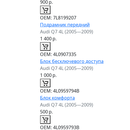
900
р.
ОЕМ:
7L8199207
Подрамник передний
Audi Q7 4L (2005—2009)
1 400
р.
ОЕМ:
4L0907335
Блок бесключевого доступа
Audi Q7 4L (2005—2009)
1 000
р.
ОЕМ:
4L0959794B
Блок комфорта
Audi Q7 4L (2005—2009)
500
р.
ОЕМ:
4L0959793B