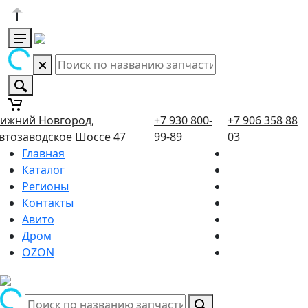
ижний Новгород,
+7 930 800-
+7 906 358 88
втозаводское Шоссе 47
99-89
03
Главная
Каталог
Регионы
Контакты
Авито
Дром
OZON