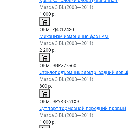
Крышка головки блока (клапанная)
Mazda 3 BL (2008—2011)
1 000
р.
ОЕМ:
ZJ40124X0
Механизм изменения фаз ГРМ
Mazda 3 BL (2008—2011)
2 200
р.
ОЕМ:
BBP273560
Стеклоподъемник электр. задний левы
Mazda 3 BL (2008—2011)
800
р.
ОЕМ:
BPYK3361XB
Суппорт тормозной передний правый
Mazda 3 BL (2008—2011)
1 000
р.