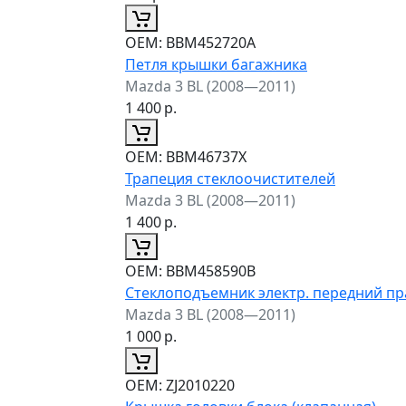
ОЕМ:
BBM452720A
Петля крышки багажника
Mazda 3 BL (2008—2011)
1 400
р.
ОЕМ:
BBM46737X
Трапеция стеклоочистителей
Mazda 3 BL (2008—2011)
1 400
р.
ОЕМ:
BBM458590B
Стеклоподъемник электр. передний п
Mazda 3 BL (2008—2011)
1 000
р.
ОЕМ:
ZJ2010220