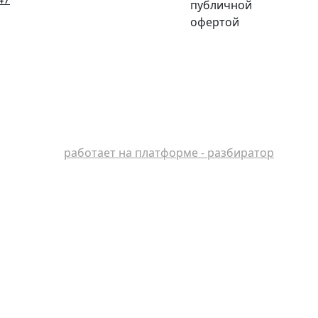
публичной
офертой
работает на платформе - разбиратор