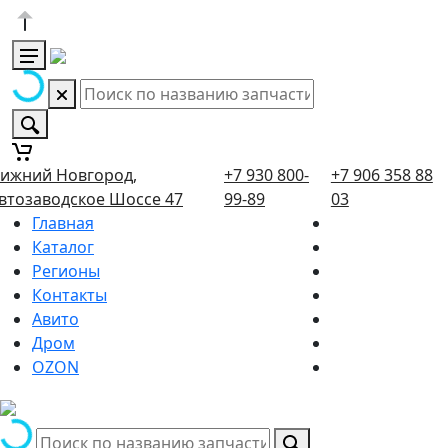
ижний Новгород,
+7 930 800-
+7 906 358 88
втозаводское Шоссе 47
99-89
03
Главная
Каталог
Регионы
Контакты
Авито
Дром
OZON