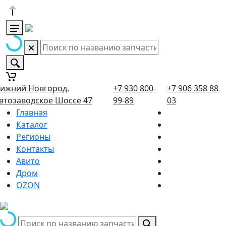
ижний Новгород,
+7 930 800-
+7 906 358 88
втозаводское Шоссе 47
99-89
03
Главная
Каталог
Регионы
Контакты
Авито
Дром
OZON