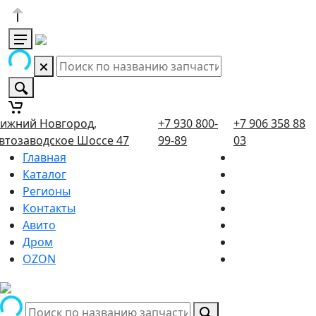
ижний Новгород,
+7 930 800-
+7 906 358 88
втозаводское Шоссе 47
99-89
03
Главная
Каталог
Регионы
Контакты
Авито
Дром
OZON