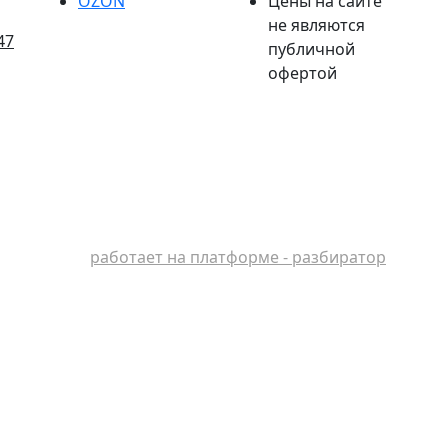
OZON
Цены на сайте
не являются
47
публичной
офертой
работает на платформе - разбиратор