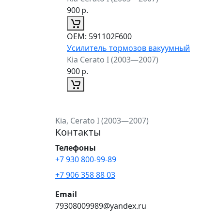
900
р.
ОЕМ:
591102F600
Усилитель тормозов вакуумный
Kia Cerato I (2003—2007)
900
р.
Kia, Cerato I (2003—2007)
Контакты
Телефоны
+7 930 800-99-89
+7 906 358 88 03
Email
79308009989@yandex.ru