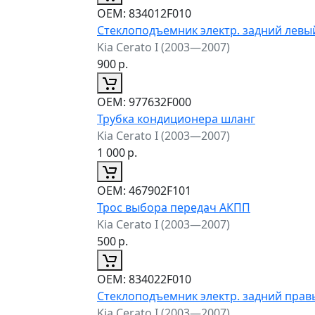
ОЕМ:
834012F010
Стеклоподъемник электр. задний левы
Kia Cerato I (2003—2007)
900
р.
ОЕМ:
977632F000
Трубка кондиционера шланг
Kia Cerato I (2003—2007)
1 000
р.
ОЕМ:
467902F101
Трос выбора передач АКПП
Kia Cerato I (2003—2007)
500
р.
ОЕМ:
834022F010
Стеклоподъемник электр. задний прав
Kia Cerato I (2003—2007)