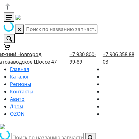
ижний Новгород,
+7 930 800-
+7 906 358 88
втозаводское Шоссе 47
99-89
03
Главная
Каталог
Регионы
Контакты
Авито
Дром
OZON