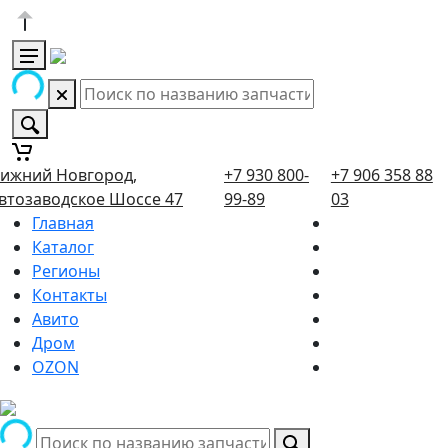
ижний Новгород,
+7 930 800-
+7 906 358 88
втозаводское Шоссе 47
99-89
03
Главная
Каталог
Регионы
Контакты
Авито
Дром
OZON