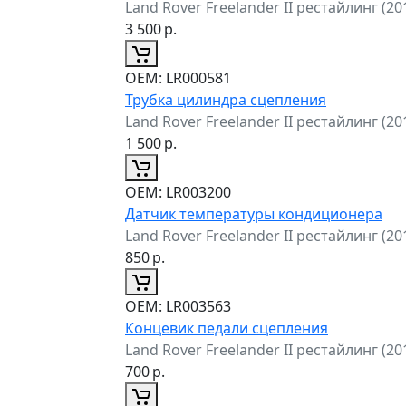
Land Rover Freelander II рестайлинг (2
3 500
р.
ОЕМ:
LR000581
Трубка цилиндра сцепления
Land Rover Freelander II рестайлинг (2
1 500
р.
ОЕМ:
LR003200
Датчик температуры кондиционера
Land Rover Freelander II рестайлинг (2
850
р.
ОЕМ:
LR003563
Концевик педали сцепления
Land Rover Freelander II рестайлинг (2
700
р.