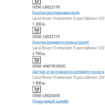
ОЕМ:
LR022176
Кнопка регулировки руля
Land Rover Freelander II рестайлинг (2
1 200
р.
ОЕМ:
LR022173
Кнопки рулевого колеса (руля)
Land Rover Freelander II рестайлинг (2
2 700
р.
ОЕМ:
AND761002C
Датчик угла поворота рулевого колеса
Land Rover Freelander II рестайлинг (2
1 900
р.
ОЕМ:
LR023478
Подрулевой шлейф