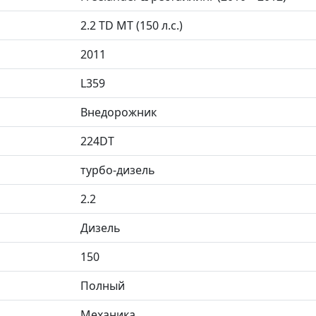
2.2 TD MT (150 л.с.)
2011
L359
Внедорожник
224DT
турбо-дизель
2.2
Дизель
150
Полный
Механика