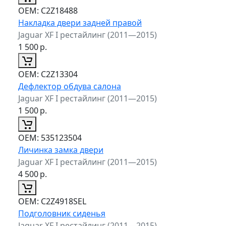
ОЕМ:
C2Z18488
Накладка двери задней правой
Jaguar XF I рестайлинг (2011—2015)
1 500
р.
ОЕМ:
C2Z13304
Дефлектор обдува салона
Jaguar XF I рестайлинг (2011—2015)
1 500
р.
ОЕМ:
535123504
Личинка замка двери
Jaguar XF I рестайлинг (2011—2015)
4 500
р.
ОЕМ:
C2Z4918SEL
Подголовник сиденья
Jaguar XF I рестайлинг (2011—2015)