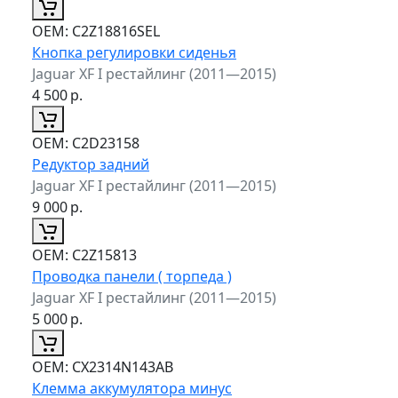
ОЕМ:
C2Z18816SEL
Кнопка регулировки сиденья
Jaguar XF I рестайлинг (2011—2015)
4 500
р.
ОЕМ:
C2D23158
Редуктор задний
Jaguar XF I рестайлинг (2011—2015)
9 000
р.
ОЕМ:
C2Z15813
Проводка панели ( торпеда )
Jaguar XF I рестайлинг (2011—2015)
5 000
р.
ОЕМ:
CX2314N143AB
Клемма аккумулятора минус