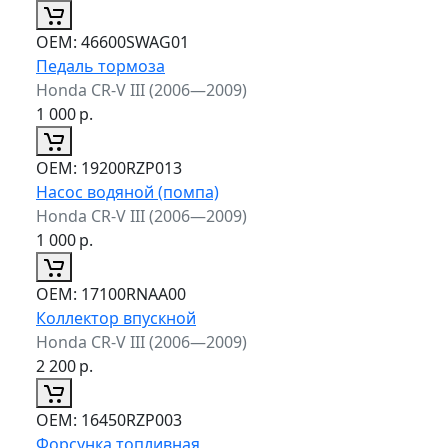
ОЕМ:
46600SWAG01
Педаль тормоза
Honda CR-V III (2006—2009)
1 000
р.
ОЕМ:
19200RZP013
Насос водяной (помпа)
Honda CR-V III (2006—2009)
1 000
р.
ОЕМ:
17100RNAA00
Коллектор впускной
Honda CR-V III (2006—2009)
2 200
р.
ОЕМ:
16450RZP003
Форсунка топливная