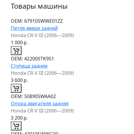
Товары машины
ОЕМ:
67910SWWE01ZZ
Петля двери задней
Honda CR-V III (2006—2009)
1 000
р.
ОЕМ:
42200STK951
Ступица задняя
Honda CR-V III (2006—2009)
3 600
р.
ОЕМ:
50890SWAA02
Опора двигателя задняя
Honda CR-V III (2006—2009)
3 200
р.
ОЕМ:
43019SWWG00