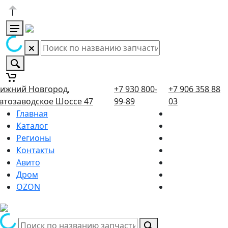
ижний Новгород,
+7 930 800-
+7 906 358 88
втозаводское Шоссе 47
99-89
03
Главная
Каталог
Регионы
Контакты
Авито
Дром
OZON