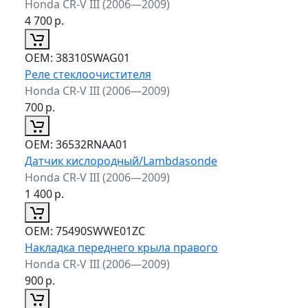
Honda CR-V III (2006—2009)
4 700
р.
ОЕМ:
38310SWAG01
Реле стеклоочистителя
Honda CR-V III (2006—2009)
700
р.
ОЕМ:
36532RNAA01
Датчик кислородный/Lambdasonde
Honda CR-V III (2006—2009)
1 400
р.
ОЕМ:
75490SWWE01ZC
Накладка переднего крыла правого
Honda CR-V III (2006—2009)
900
р.