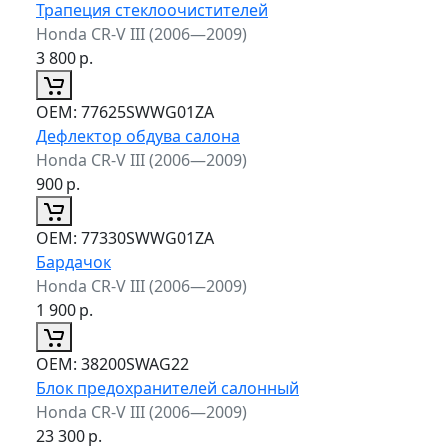
Трапеция стеклоочистителей
Honda CR-V III (2006—2009)
3 800
р.
ОЕМ:
77625SWWG01ZA
Дефлектор обдува салона
Honda CR-V III (2006—2009)
900
р.
ОЕМ:
77330SWWG01ZA
Бардачок
Honda CR-V III (2006—2009)
1 900
р.
ОЕМ:
38200SWAG22
Блок предохранителей салонный
Honda CR-V III (2006—2009)
23 300
р.