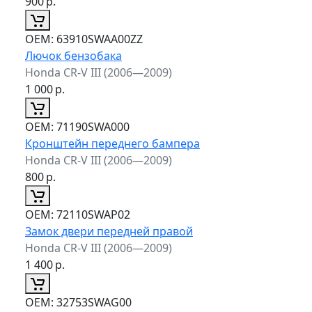
900
р.
ОЕМ:
63910SWAA00ZZ
Лючок бензобака
Honda CR-V III (2006—2009)
1 000
р.
ОЕМ:
71190SWA000
Кронштейн переднего бампера
Honda CR-V III (2006—2009)
800
р.
ОЕМ:
72110SWAP02
Замок двери передней правой
Honda CR-V III (2006—2009)
1 400
р.
ОЕМ:
32753SWAG00