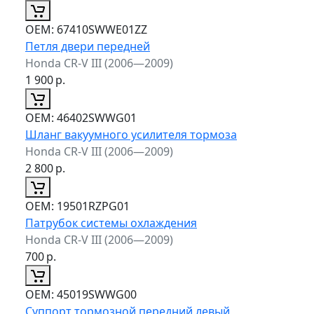
ОЕМ:
67410SWWE01ZZ
Петля двери передней
Honda CR-V III (2006—2009)
1 900
р.
ОЕМ:
46402SWWG01
Шланг вакуумного усилителя тормоза
Honda CR-V III (2006—2009)
2 800
р.
ОЕМ:
19501RZPG01
Патрубок системы охлаждения
Honda CR-V III (2006—2009)
700
р.
ОЕМ:
45019SWWG00
Суппорт тормозной передний левый