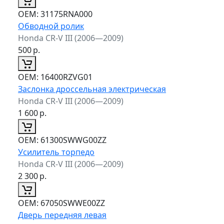
ОЕМ:
31175RNA000
Обводной ролик
Honda CR-V III (2006—2009)
500
р.
ОЕМ:
16400RZVG01
Заслонка дроссельная электрическая
Honda CR-V III (2006—2009)
1 600
р.
ОЕМ:
61300SWWG00ZZ
Усилитель торпедо
Honda CR-V III (2006—2009)
2 300
р.
ОЕМ:
67050SWWE00ZZ
Дверь передняя левая