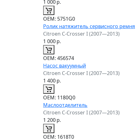
1 000
р.
ОЕМ:
5751G0
Ролик натяжитель сервисного ремня
Citroen C-Crosser I (2007—2013)
1 000
р.
ОЕМ:
456574
Насос вакуумный
Citroen C-Crosser I (2007—2013)
1 400
р.
ОЕМ:
1180Q0
Маслоотделитель
Citroen C-Crosser I (2007—2013)
1 200
р.
ОЕМ:
1618T0