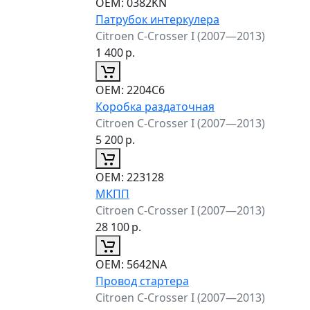
ОЕМ:
0382KN
Патрубок интеркулера
Citroen C-Crosser I (2007—2013)
1 400
р.
ОЕМ:
2204C6
Коробка раздаточная
Citroen C-Crosser I (2007—2013)
5 200
р.
ОЕМ:
223128
МКПП
Citroen C-Crosser I (2007—2013)
28 100
р.
ОЕМ:
5642NA
Провод стартера
Citroen C-Crosser I (2007—2013)