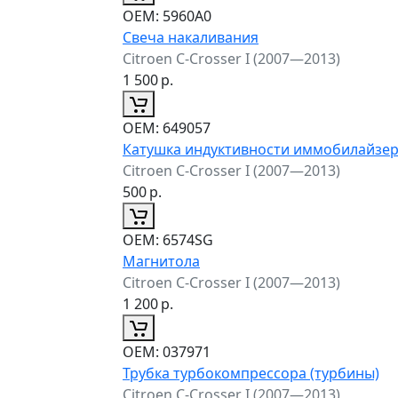
ОЕМ:
5960A0
Свеча накаливания
Citroen C-Crosser I (2007—2013)
1 500
р.
ОЕМ:
649057
Катушка индуктивности иммобилайзе
Citroen C-Crosser I (2007—2013)
500
р.
ОЕМ:
6574SG
Магнитола
Citroen C-Crosser I (2007—2013)
1 200
р.
ОЕМ:
037971
Трубка турбокомпрессора (турбины)
Citroen C-Crosser I (2007—2013)