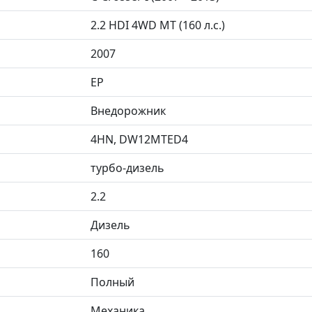
2.2 HDI 4WD MT (160 л.с.)
2007
EP
Внедорожник
4HN, DW12MTED4
турбо-дизель
2.2
Дизель
160
Полный
Механика