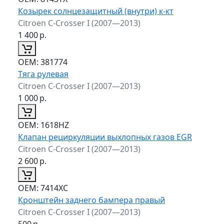
Козырек солнцезащитный (внутри) к-кт
Citroen C-Crosser I (2007—2013)
1 400
р.
ОЕМ:
381774
Тяга рулевая
Citroen C-Crosser I (2007—2013)
1 000
р.
ОЕМ:
1618HZ
Клапан рециркуляции выхлопных газов EGR
Citroen C-Crosser I (2007—2013)
2 600
р.
ОЕМ:
7414XC
Кронштейн заднего бампера правый
Citroen C-Crosser I (2007—2013)
500
р.