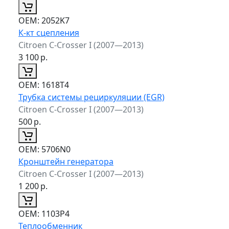
ОЕМ:
2052K7
К-кт сцепления
Citroen C-Crosser I (2007—2013)
3 100
р.
ОЕМ:
1618T4
Трубка системы рециркуляции (EGR)
Citroen C-Crosser I (2007—2013)
500
р.
ОЕМ:
5706N0
Кронштейн генератора
Citroen C-Crosser I (2007—2013)
1 200
р.
ОЕМ:
1103P4
Теплообменник