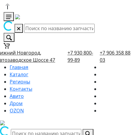
ижний Новгород,
+7 930 800-
+7 906 358 88
втозаводское Шоссе 47
99-89
03
Главная
Каталог
Регионы
Контакты
Авито
Дром
OZON