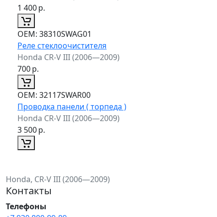
1 400
р.
ОЕМ:
38310SWAG01
Реле стеклоочистителя
Honda CR-V III (2006—2009)
700
р.
ОЕМ:
32117SWAR00
Проводка панели ( торпеда )
Honda CR-V III (2006—2009)
3 500
р.
Honda, CR-V III (2006—2009)
Контакты
Телефоны