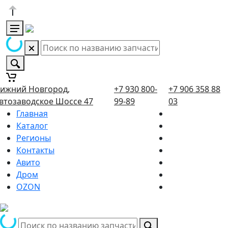
ижний Новгород,
+7 930 800-
+7 906 358 88
втозаводское Шоссе 47
99-89
03
Главная
Каталог
Регионы
Контакты
Авито
Дром
OZON