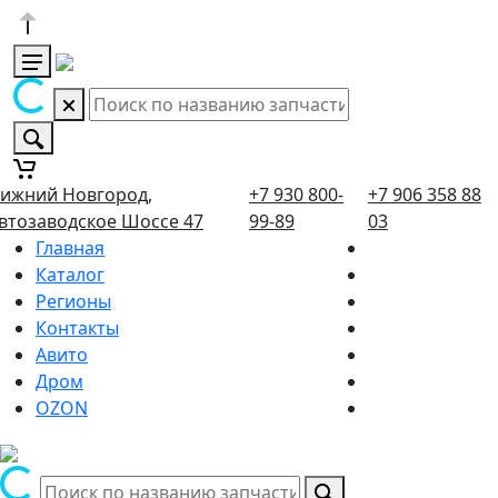
ижний Новгород,
+7 930 800-
+7 906 358 88
втозаводское Шоссе 47
99-89
03
Главная
Каталог
Регионы
Контакты
Авито
Дром
OZON