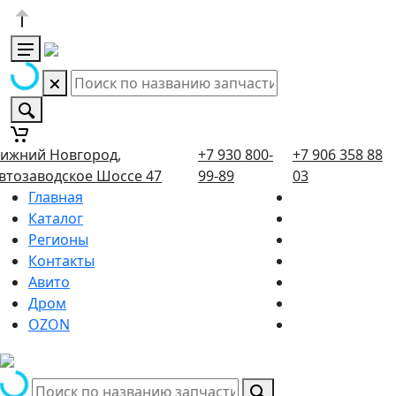
ижний Новгород,
+7 930 800-
+7 906 358 88
втозаводское Шоссе 47
99-89
03
Главная
Каталог
Регионы
Контакты
Авито
Дром
OZON